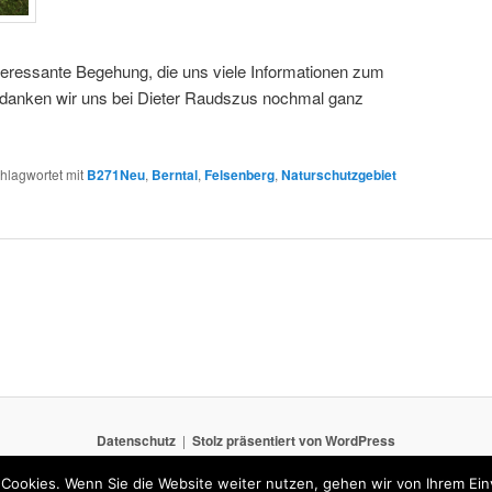
teressante Begehung, die uns viele Informationen zum
danken wir uns bei Dieter Raudszus nochmal ganz
hlagwortet mit
B271Neu
,
Berntal
,
Felsenberg
,
Naturschutzgebiet
Datenschutz
Stolz präsentiert von WordPress
Cookies. Wenn Sie die Website weiter nutzen, gehen wir von Ihrem Ein