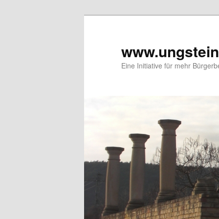
Zum
Zum
primären
sekundären
Inhalt
Inhalt
www.ungstein
springen
springen
Eine Initiative für mehr Bürgerb