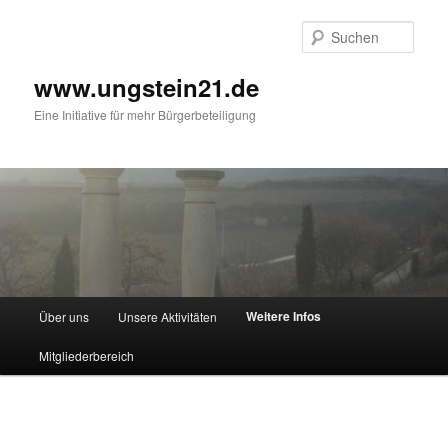
Zum
primären
Such
Inhalt
springen
www.ungstein21.de
Eine Initiative für mehr Bürgerbeteiligung
Hauptmenü
Weitere Infos
Über uns
Unsere Aktivitäten
Mitgliederbereich