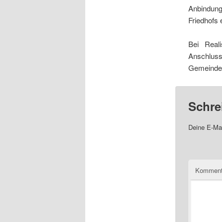
Anbindung
Friedhofs 
Bei Real
Anschlussp
Gemeinde 
Schre
Deine E-Mai
Komment