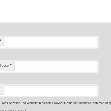
*
*
dresse
-Mail-Adresse und Website in diesem Browser für meinen nächsten Kommentar s
Spam Aufgabe lösen
*