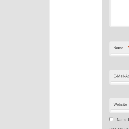
Name
E-Mail-A
Website
Name, E
Bitte Anti-