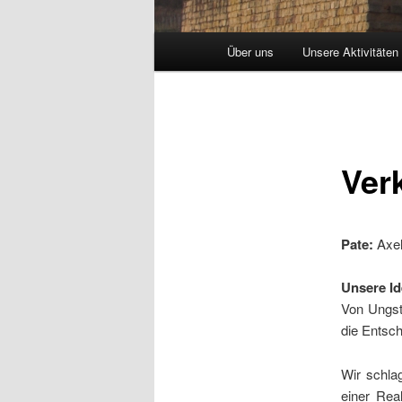
Hauptmenü
Über uns
Unsere Aktivitäten
Ver
Pate:
Axel
Unsere Id
Von Ungste
die Entsc
Wir schla
einer Rea