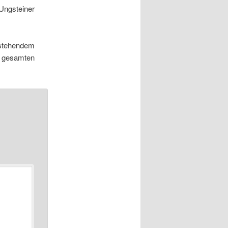
Ungsteiner
stehendem
er gesamten