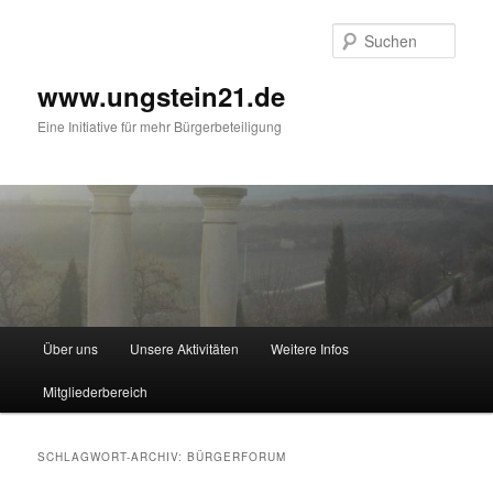
Zum
Zum
primären
sekundären
Such
Inhalt
Inhalt
springen
springen
www.ungstein21.de
Eine Initiative für mehr Bürgerbeteiligung
Hauptmenü
Über uns
Unsere Aktivitäten
Weitere Infos
Mitgliederbereich
SCHLAGWORT-ARCHIV:
BÜRGERFORUM