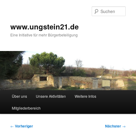
Zum
primären
Such
Inhalt
springen
www.ungstein21.de
Eine Initiative für mehr Bürgerbeteiligung
Hauptmenü
Über uns
Unsere Aktivitäten
Weitere Infos
Mitgliederbereich
Beitragsnavigation
←
Vorheriger
Nächster
→