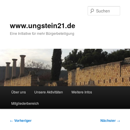
Zum
primären
Such
Inhalt
springen
www.ungstein21.de
Eine Initiative für mehr Bürgerbeteiligung
Hauptmenü
Über uns
Unsere Aktivitäten
Weitere Infos
Mitgliederbereich
Beitragsnavigation
←
Vorheriger
Nächster
→